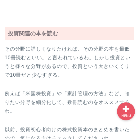
投資の勉強はこれでOK！
投資初心者が中級者にな
れる７ステップ
投資初心者・絶対に参加
投資関連の本を読む
した方がいいセミナーラ
ンキング
その分野に詳しくなりたければ、その分野の本を最低
10冊読むといい。と言われているわ。しかし投資とい
NISA記事まとめ-NISAで
うと様々な分野があるので、投資という大きいくくり
失敗しない為に読むべき
記事一覧
で10冊だと少なすぎる。
例えば「米国株投資」や「家計管理の方法」など、知
りたい分野を細分化して、数冊読むのをオススメする
わ。
MENU
以前、投資初心者向けの株式投資本のまとめを書いた
ので、気になる方はチェックしてくださいね。