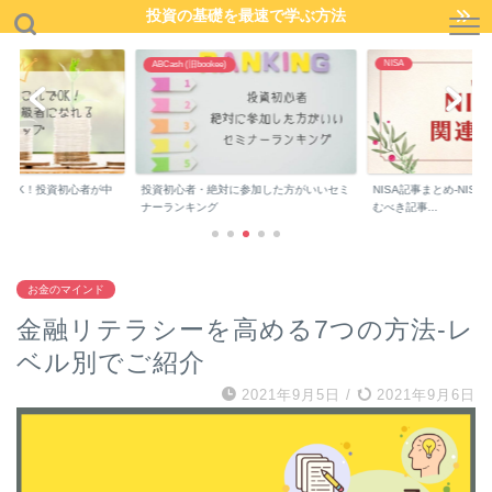
投資の基礎を最速で学ぶ方法
NISA
ABCash (旧bookee)
でOK！投資初心者が中
投資初心者・絶対に参加した方がいいセミ
NISA記事まとめ-NIS
..
ナーランキング
むべき記事...
お金のマインド
金融リテラシーを高める7つの方法-レ
ベル別でご紹介
2021年9月5日
/
2021年9月6日