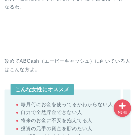
投資の勉強はこれでOK！
なるわ。
投資初心者が中級者にな
れる７ステップ
投資初心者・絶対に参加
した方がいいセミナーラ
ンキング
NISA記事まとめ-NISAで
改めてABCash（エービーキャッシュ）に向いている人
失敗しない為に読むべき
はこんな方よ。
記事一覧
こんな女性にオススメ
毎月何にお金を使ってるかわからない人
自力で全然貯金できない人
MENU
将来のお金に不安を抱えてる人
投資の元手の資金を貯めたい人