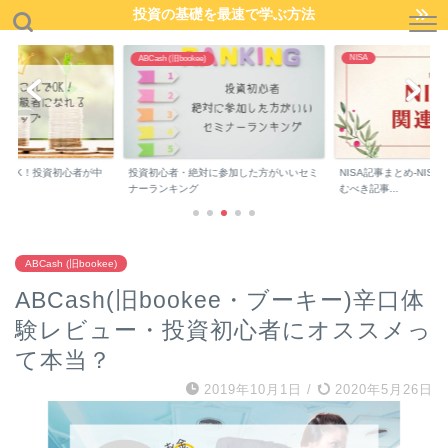
投資の基礎を最速で学ぶ方法
NISA
ABCash (旧bookee)
でOK！投資初心者が中
投資初心者・絶対に参加した方がいいセミ
NISA記事まとめ-NIS
..
ナーランキング
むべき記事...
ABCash (旧bookee)
ABCash(旧bookee・ブーキー)辛口体
験レビュー・投資初心者にオススメっ
て本当？
2019年10月1日
/
2020年5月26日