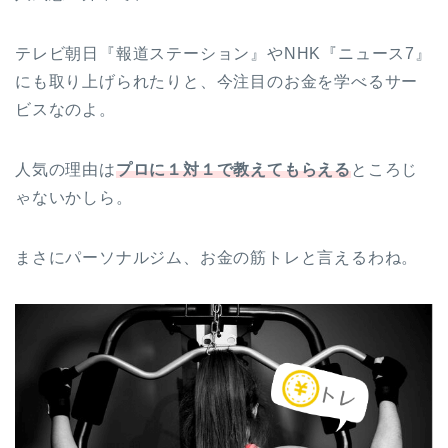
テレビ朝日『報道ステーション』やNHK『ニュース7』
にも取り上げられたりと、今注目のお金を学べるサー
ビスなのよ。
人気の理由は
プロに１対１で教えてもらえる
ところじ
ゃないかしら。
まさにパーソナルジム、お金の筋トレと言えるわね。