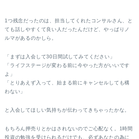
1つ残念だったのは、担当してくれたコンサルさん、と
ても話しやすくて良い人だったんだけど、やっぱりノ
ルマがあるのかしら。
「まずは入会して30日間試してみてください」
「ライフステージが変わる前に今やった方がいいです
よ」
「とりあえず入って、始まる前にキャンセルしても構
わない」
お金のマインドを変え
と入会してほしい気持ちが伝わってきちゃったかな。
「資産1,000万円越え投資
家」を目指す７日間無料
メールレッスン
もちろん押売りとかはされないのでご心配なく。1時間
投資の勉強を受けられるだけでも、必ずあなたの為に