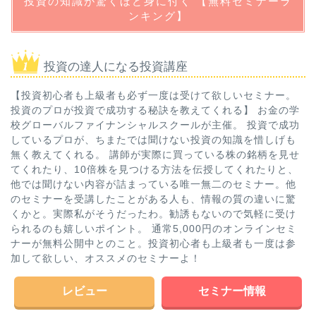
投資の知識が驚くほど身に付く 【無料セミナーラ
ンキング】
投資の達人になる投資講座
【投資初心者も上級者も必ず一度は受けて欲しいセミナー。
投資のプロが投資で成功する秘訣を教えてくれる】 お金の学
校グローバルファイナンシャルスクールが主催。 投資で成功
しているプロが、ちまたでは聞けない投資の知識を惜しげも
無く教えてくれる。 講師が実際に買っている株の銘柄を見せ
てくれたり、10倍株を見つける方法を伝授してくれたりと、
他では聞けない内容が詰まっている唯一無二のセミナー。他
のセミナーを受講したことがある人も、情報の質の違いに驚
くかと。実際私がそうだったわ。勧誘もないので気軽に受け
られるのも嬉しいポイント。 通常5,000円のオンラインセミ
ナーが無料公開中とのこと。投資初心者も上級者も一度は参
加して欲しい、オススメのセミナーよ！
レビュー
セミナー情報