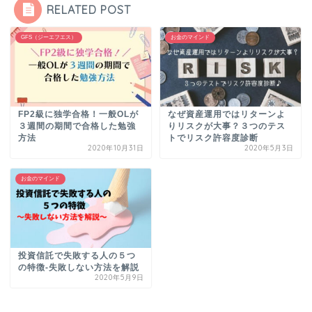
RELATED POST
GFS（ジーエフエス）
お金のマインド
FP2級に独学合格！一般OLが
なぜ資産運用ではリターンよ
３週間の期間で合格した勉強
りリスクが大事？３つのテス
方法
トでリスク許容度診断
2020年10月31日
2020年5月3日
お金のマインド
投資信託で失敗する人の５つ
の特徴-失敗しない方法を解説
2020年5月9日