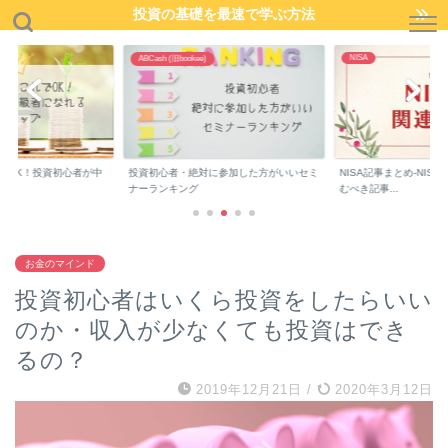
投資の基礎を最速で学ぶ方法
NISA
ABCash (旧bookee)
でOK！投資初心者が中
投資初心者・絶対に参加した方がいいセミ
NISA記事まとめ-NIS
..
ナーランキング
むべき記事...
お金のマインド
投資初心者はいくら投資をしたらいい
のか・収入が少なくても投資はでき
るの？
2019年12月21日
/
2020年3月12日