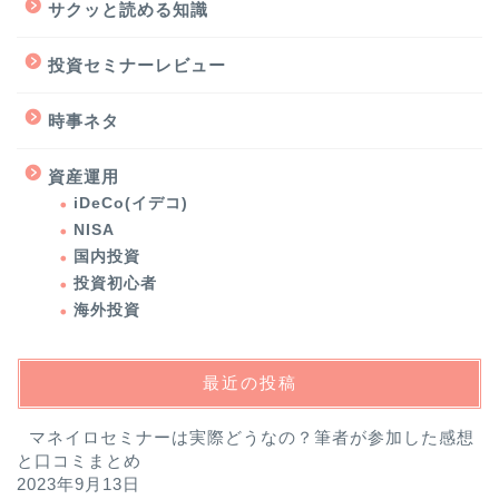
サクッと読める知識
投資セミナーレビュー
時事ネタ
お金のマインドを変え
資産運用
「資産1,000万円越え投資
iDeCo(イデコ)
家」を目指す７日間無料
NISA
メールレッスン
国内投資
投資初心者
投資の勉強はこれでOK！
海外投資
投資初心者が中級者にな
れる７ステップ
最近の投稿
投資初心者・絶対に参加
した方がいいセミナーラ
マネイロセミナーは実際どうなの？筆者が参加した感想
ンキング
と口コミまとめ
2023年9月13日