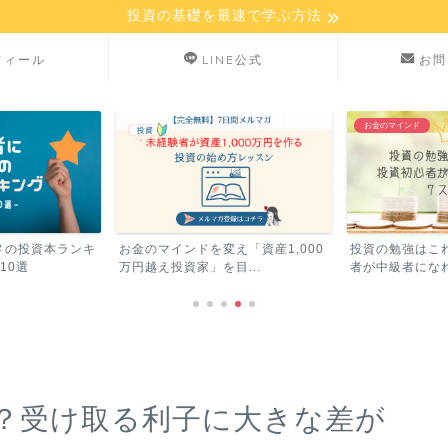
投資の基礎を最速で学ぶ方法
フィール
LINE公式
お問
お金のマインド
メの投資本ランキ
お金のマインドを変え「資産1,000
投資の勉強はこ
10選
万円越え投資家」を目...
者が中級者になれ
？受け取る利子に大きな差が