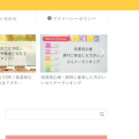
い合わせ
プライバシーポリシー
NISA
ABCash (旧bookee)
れでOK！投資初心
投資初心者・絶対に参加した方がい
NISA記事まと
る７ステ...
いセミナーランキング
い為に読むべき