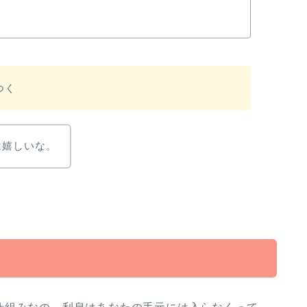
つく
は嬉しいな。