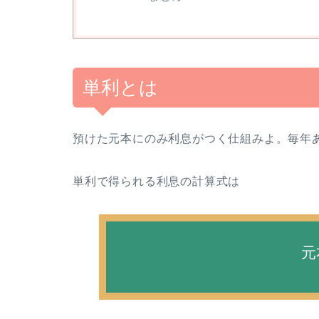
単利とは
預けた元本にのみ利息がつく仕組みよ。毎年
単利で得られる利息の計算式は
元