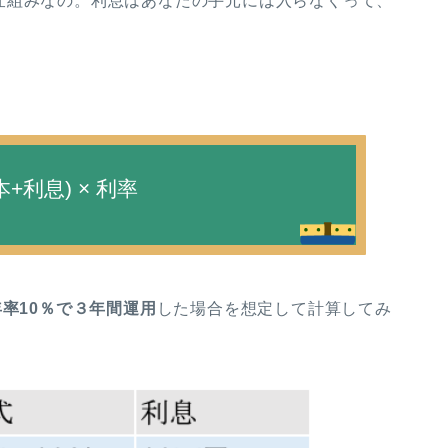
仕組みなの。利息はあなたの手元には入らなくって、
+利息) × 利率
年率10％で３年間運用
した場合を想定して計算してみ