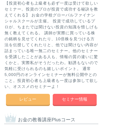
【投資初心者も上級者も必ず一度は受けて欲しい
セミナー。投資のプロが投資で成功する秘訣を教
えてくれる】 お金の学校グローバルファイナン
シャルスクールが主催。 投資で成功しているプ
ロが、ちまたでは聞けない投資の知識を惜しげも
無く教えてくれる。 講師が実際に買っている株
の銘柄を見せてくれたり、10倍株を見つける方
法を伝授してくれたりと、他では聞けない内容が
詰まっている唯一無二のセミナー。他のセミナー
を受講したことがある人も、情報の質の違いに驚
くかと。実際私がそうだったわ。勧誘もないので
気軽に受けられるのも嬉しいポイント。 通常
5,000円のオンラインセミナーが無料公開中との
こと。投資初心者も上級者も一度は参加して欲し
い、オススメのセミナーよ！
レビュー
セミナー情報
お金の教養講座Plusコース