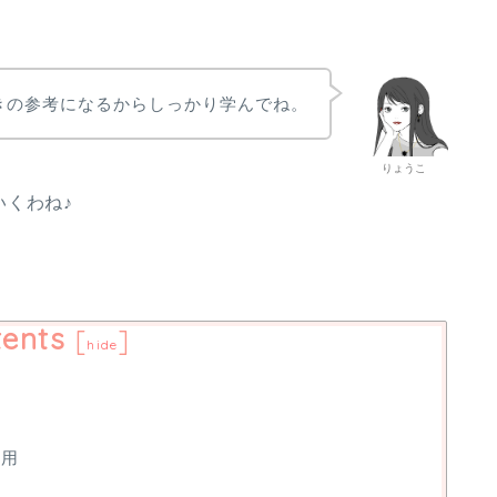
きの参考になるからしっかり学んでね。
りょうこ
いくわね♪
ents
[
]
hide
運用