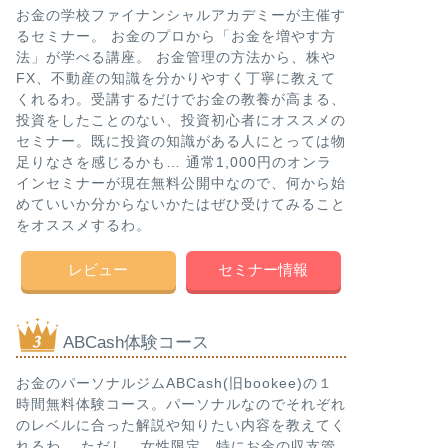
お金の学校ファイナンシャルアカデミーが主催す
るセミナー。 お金のプロから「お金を増やす方
法」が学べる講座。 お金管理の方法から、株や
FX、不動産の知識を分かりやすく丁寧に教えて
くれるわ。受講するだけでお金の教養が高まる、
投資をしたことのない、投資初心者にオススメの
セミナー。既に投資の知識がある人にとっては物
足りなさを感じるかも… 通常1,000円のオンラ
インセミナーが現在無料公開中なので、何から始
めていいか分からないかたはぜひ受けてみること
をオススメするわ。
レビュー
セミナー情報
ABCash体験コース
お金のパーソナルジムABCash(旧bookee)の１
時間無料体験コース。パーソナルなのでそれぞれ
のレベルに合った解説や知りたい内容を教えてく
れるわ。 ただし、女性限定。特にお金の収支管