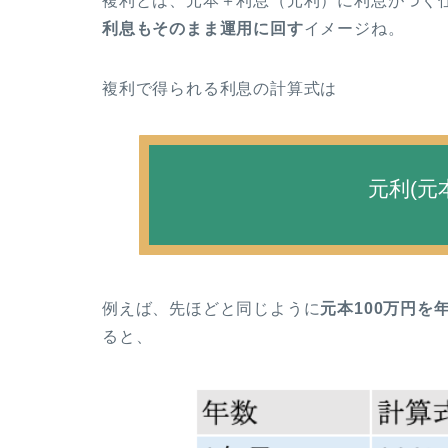
複利とは、元本＋利息（元利）に利息がつく
利息もそのまま運用に回す
イメージね。
複利で得られる利息の計算式は
元利(元本
例えば、先ほどと同じように
元本100万円を
ると、