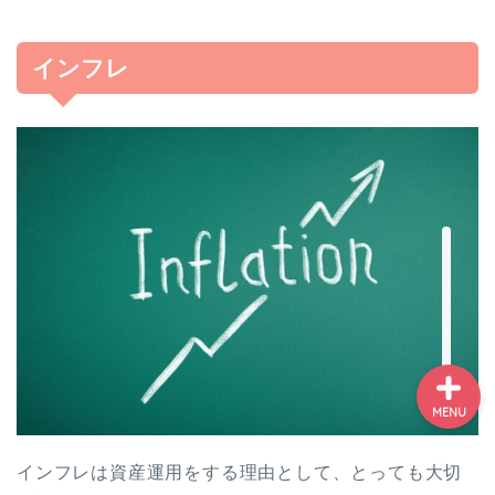
投資の勉強はこれでOK！
投資初心者が中級者にな
れる７ステップ
インフレ
投資初心者・絶対に参加
した方がいいセミナーラ
ンキング
NISA記事まとめ-NISAで
失敗しない為に読むべき
記事一覧
MENU
インフレは資産運用をする理由として、とっても大切