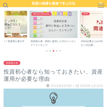
投資の基礎を最速で学ぶ方法
NISA
ABCash (旧bookee)
でOK！投資初心者が中
投資初心者・絶対に参加した方がいいセミ
NISA記事まとめ-NIS
..
ナーランキング
むべき記事...
投資初心者
投資初心者なら知っておきたい、資産
運用が必要な理由
2019年8月9日
/
2020年1月10日