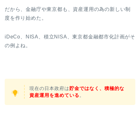
だから、金融庁や東京都も、資産運用の為の新しい制
度を作り始めた。
iDeCo、NISA、積立NISA、東京都金融都市化計画がそ
の例よね。
現在の日本政府は
貯金ではなく、積極的な
資産運用を進めている
。
お金のマインドを変え
「資産1,000万円越え投資
家」を目指す７日間無料
メールレッスン