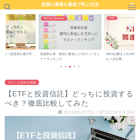
投資の基礎を最速で学ぶ方法
NISA
ABCash (旧bookee)
でOK！投資初心者が中
投資初心者・絶対に参加した方がいいセミ
NISA記事まとめ-NIS
..
ナーランキング
むべき記事...
サクッと読める知識
【ETFと投資信託】どっちに投資する
べき？徹底比較してみた
2021年6月27日
/
2021年6月28日