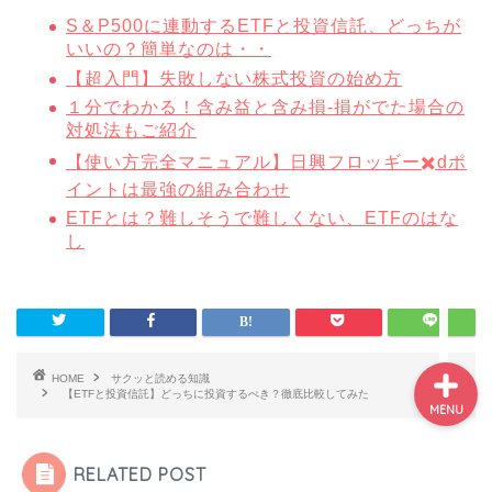
投資の勉強はこれでOK！
S＆P500に連動するETFと投資信託、どっちが
投資初心者が中級者にな
いいの？簡単なのは・・
れる７ステップ
【超入門】失敗しない株式投資の始め方
１分でわかる！含み益と含み損-損がでた場合の
投資初心者・絶対に参加
対処法もご紹介
した方がいいセミナーラ
ンキング
【使い方完全マニュアル】日興フロッギー✖️dポ
イントは最強の組み合わせ
NISA記事まとめ-NISAで
ETFとは？難しそうで難しくない、ETFのはな
失敗しない為に読むべき
し
記事一覧
HOME
サクッと読める知識
【ETFと投資信託】どっちに投資するべき？徹底比較してみた
MENU
RELATED POST