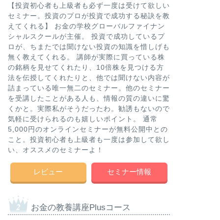
【投資初心者も上級者も必ず一度は受けて欲しい
セミナー。投資のプロが投資で成功する秘訣を教
えてくれる】 お金の学校グローバルファイナン
シャルスクールが主催。 投資で成功しているプ
ロが、ちまたでは聞けない投資の知識を惜しげも
無く教えてくれる。 講師が実際に買っている株
の銘柄を見せてくれたり、10倍株を見つける方
法を伝授してくれたりと、他では聞けない内容が
詰まっている唯一無二のセミナー。他のセミナー
を受講したことがある人も、情報の質の違いに驚
くかと。実際私がそうだったわ。勧誘もないので
気軽に受けられるのも嬉しいポイント。 通常
5,000円のオンラインセミナーが無料公開中との
こと。投資初心者も上級者も一度は参加して欲し
い、オススメのセミナーよ！
レビュー
セミナー情報
お金の教養講座Plusコース