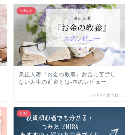
お金の本
ク
泉正人著『お金の教養』お金に苦労し
ない人生の近道とは-本のレビュー
日
2020年1月15日
NISA