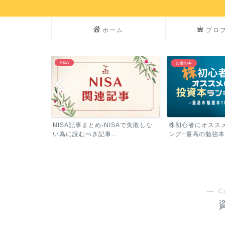
ホーム
プロ
NISA
お金の本
参加した方がい
NISA記事まとめ-NISAで失敗しな
株初心者にオスス
グ
い為に読むべき記事...
ング−最高の勉強本
― C