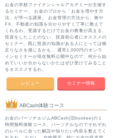
お金の学校ファイナンシャルアカデミーが主催す
るセミナー。 お金のプロから「お金を増やす方
法」が学べる講座。 お金管理の方法から、株や
FX、不動産の知識を分かりやすく丁寧に教えて
くれるわ。受講するだけでお金の教養が高まる、
投資をしたことのない、投資初心者にオススメの
セミナー。既に投資の知識がある人にとっては物
足りなさを感じるかも… 通常1,000円のオンラ
インセミナーが現在無料公開中なので、何から始
めていいか分からないかたはぜひ受けてみること
をオススメするわ。
レビュー
セミナー情報
ABCash体験コース
お金のパーソナルジムABCash(旧bookee)の１
時間無料体験コース。パーソナルなのでそれぞれ
のレベルに合った解説や知りたい内容を教えてく
れるわ。 ただし、女性限定。特にお金の収支管