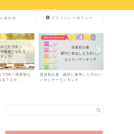
い合わせ
プライバシーポリシー
NISA
ABCash (旧bookee)
れでOK！投資初心
投資初心者・絶対に参加した方がい
NISA記事まと
る７ステ...
いセミナーランキング
い為に読むべき