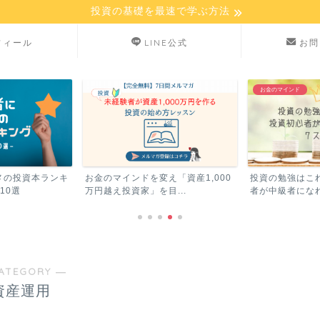
投資の基礎を最速で学ぶ方法
フィール
LINE公式
お問
お金のマインド
メの投資本ランキ
お金のマインドを変え「資産1,000
投資の勉強はこ
10選
万円越え投資家」を目...
者が中級者になれ
ATEGORY ―
資産運用