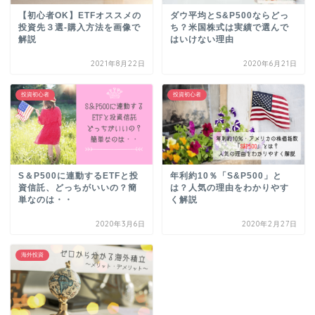
【初心者OK】ETFオススメの
ダウ平均とS&P500ならどっ
投資先３選-購入方法を画像で
ち？米国株式は実績で選んで
解説
はいけない理由
2021年8月22日
2020年6月21日
投資初心者
投資初心者
S＆P500に連動するETFと投
年利約10％「S&P500」と
資信託、どっちがいいの？簡
は？人気の理由をわかりやす
単なのは・・
く解説
2020年3月6日
2020年2月27日
海外投資