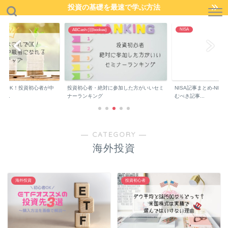
投資の基礎を最速で学ぶ方法
NISA
ABCash (旧bookee)
でOK！投資初心者が中
投資初心者・絶対に参加した方がいいセミ
NISA記事まとめ-NIS
..
ナーランキング
むべき記事...
― CATEGORY ―
海外投資
海外投資
投資初心者