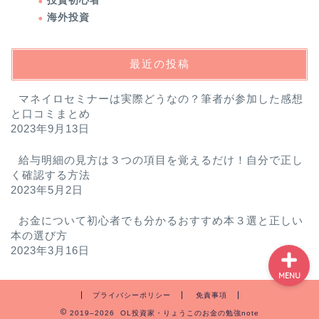
投資初心者
投資の勉強はこれでOK！
海外投資
投資初心者が中級者にな
れる７ステップ
最近の投稿
投資初心者・絶対に参加
した方がいいセミナーラ
マネイロセミナーは実際どうなの？筆者が参加した感想
ンキング
と口コミまとめ
2023年9月13日
NISA記事まとめ-NISAで
給与明細の見方は３つの項目を覚えるだけ！自分で正し
失敗しない為に読むべき
く確認する方法
記事一覧
2023年5月2日
お金について初心者でも分かるおすすめ本３選と正しい
本の選び方
2023年3月16日
MENU
プライバシーポリシー
免責事項
2019–2026 OL投資家・りょうこのお金の勉強note