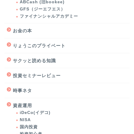
ABCash (旧bookee)
GFS（ジーエフエス）
ファイナンシャルアカデミー
お金の本
りょうこのプライベート
サクッと読める知識
投資セミナーレビュー
時事ネタ
お金のマインドを変え
資産運用
「資産1,000万円越え投資
iDeCo(イデコ)
家」を目指す７日間無料
NISA
メールレッスン
国内投資