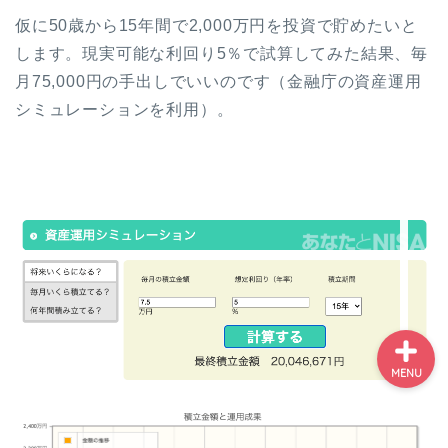
投資の勉強はこれでOK！
仮に50歳から15年間で2,000万円を投資で貯めたいと
投資初心者が中級者にな
れる７ステップ
します。現実可能な利回り5％で試算してみた結果、毎
月75,000円の手出しでいいのです（金融庁の資産運用
投資初心者・絶対に参加
シミュレーションを利用）。
した方がいいセミナーラ
ンキング
NISA記事まとめ-NISAで
失敗しない為に読むべき
記事一覧
MENU