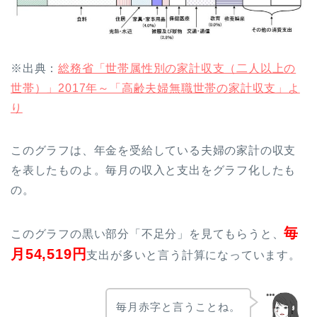
※出典：
総務省「世帯属性別の家計収支（二人以上の
世帯）」2017年～「高齢夫婦無職世帯の家計収支」よ
り
このグラフは、年金を受給している夫婦の家計の収支
を表したものよ。毎月の収入と支出をグラフ化したも
の。
毎
このグラフの黒い部分「不足分」を見てもらうと、
月54,519円
支出が多いと言う計算になっています。
毎月赤字と言うことね。