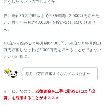
どうしたらいいのでしょうか。
仮に現在30歳で65歳までの35年間に2,000万円貯めた
いと思うと毎月約48,000円を貯めなければいけませ
ん。
40歳から始めると毎月約67,000円、50歳だと毎月約11
万円貯蓄しなければ2,000万円を貯めることができない
という計算に。
毎月11万円貯蓄するなんてムリだよ〜！
お金のマインドを変え
「資産1,000万円越え投資
家」を目指す７日間無料
そうね。なので、
老後資金を上手に貯めるには「投
メールレッスン
資」を活用することがオススメ
！