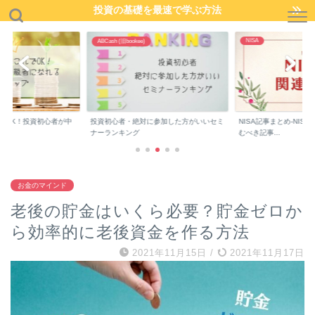
投資の基礎を最速で学ぶ方法
NISA
ABCash (旧bookee)
でOK！投資初心者が中
投資初心者・絶対に参加した方がいいセミ
NISA記事まとめ-NIS
..
ナーランキング
むべき記事...
お金のマインド
老後の貯金はいくら必要？貯金ゼロか
ら効率的に老後資金を作る方法
2021年11月15日
/
2021年11月17日