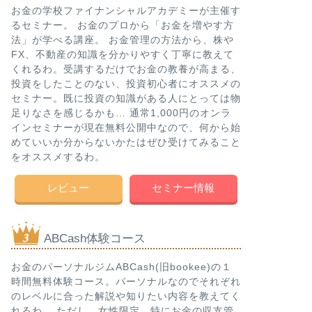
お金の学校ファイナンシャルアカデミーが主催す
るセミナー。 お金のプロから「お金を増やす方
法」が学べる講座。 お金管理の方法から、株や
FX、不動産の知識を分かりやすく丁寧に教えて
くれるわ。受講するだけでお金の教養が高まる、
投資をしたことのない、投資初心者にオススメの
セミナー。既に投資の知識がある人にとっては物
足りなさを感じるかも… 通常1,000円のオンラ
インセミナーが現在無料公開中なので、何から始
めていいか分からないかたはぜひ受けてみること
をオススメするわ。
レビュー
セミナー情報
ABCash体験コース
お金のパーソナルジムABCash(旧bookee)の１
時間無料体験コース。パーソナルなのでそれぞれ
のレベルに合った解説や知りたい内容を教えてく
れるわ。 ただし、女性限定。特にお金の収支管