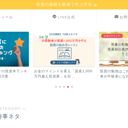
投資の基礎を最速で学ぶ方法
フィール
LINE公式
お問
お金のマインド
メの投資本ランキ
お金のマインドを変え「資産1,000
投資の勉強はこ
10選
万円越え投資家」を目...
者が中級者になれ
ATEGORY ―
時事ネタ