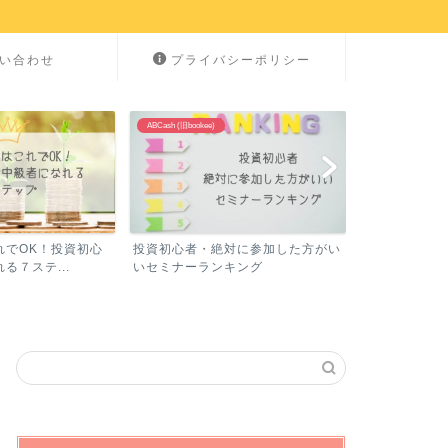
い合わせ
プライバシーポリシー
NISA
ABCash (旧bookee)
れでOK！投資初心
投資初心者・絶対に参加した方がい
NISA記事まと
る７ステ...
いセミナーランキング
い為に読むべき