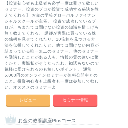
【投資初心者も上級者も必ず一度は受けて欲しい
セミナー。投資のプロが投資で成功する秘訣を教
えてくれる】 お金の学校グローバルファイナン
シャルスクールが主催。 投資で成功しているプ
ロが、ちまたでは聞けない投資の知識を惜しげも
無く教えてくれる。 講師が実際に買っている株
の銘柄を見せてくれたり、10倍株を見つける方
法を伝授してくれたりと、他では聞けない内容が
詰まっている唯一無二のセミナー。他のセミナー
を受講したことがある人も、情報の質の違いに驚
くかと。実際私がそうだったわ。勧誘もないので
気軽に受けられるのも嬉しいポイント。 通常
5,000円のオンラインセミナーが無料公開中との
こと。投資初心者も上級者も一度は参加して欲し
い、オススメのセミナーよ！
レビュー
セミナー情報
お金の教養講座Plusコース