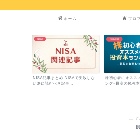
ホーム
プロ
NISA
お金の本
参加した方がい
NISA記事まとめ-NISAで失敗しな
株初心者にオスス
グ
い為に読むべき記事...
ング−最高の勉強本
― C